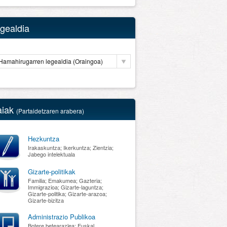
gealdia
Hamahirugarren legealdia (Oraingoa)
aiak
(Partaidetzaren arabera)
Hezkuntza
Irakaskuntza; Ikerkuntza; Zientzia;
Jabego intelektuala
Gizarte-politikak
Familia; Emakumea; Gazteria;
Immigrazioa; Gizarte-laguntza;
Gizarte-politika; Gizarte-arazoa;
Gizarte-bizitza
Administrazio Publikoa
Botere betearazlea; Euskal