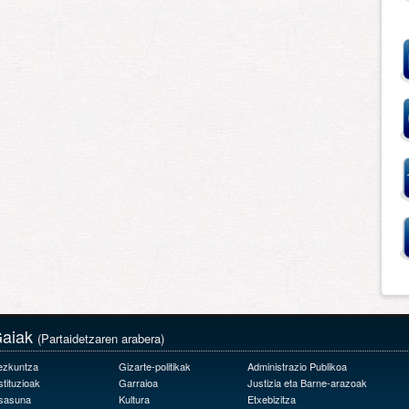
aiak
(Partaidetzaren arabera)
ezkuntza
Gizarte-politikak
Administrazio Publikoa
stituzioak
Garraioa
Justizia eta Barne-arazoak
sasuna
Kultura
Etxebizitza