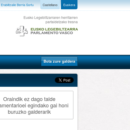
Erabiltzaile Berria Sortu
Castellano
Euskera
Eusko Legebiltzarraren herritarren
partaidetzako tresna
Bota zure galdera
Oraindik ez dago talde
amentarioei egindako gai honi
buruzko galderarik