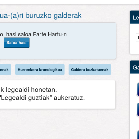
a-(a)ri buruzko galderak
Le
o, hasi saioa Parte Hartu-n
Saioa hasi
G
uenak
Hurrenkera kronologikoa
Galdera bozkatuenak
k legealdi honetan.
"Legealdi guztiak" aukeratuz.