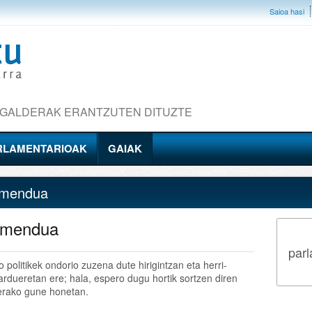
Saioa hasi
 GALDERAK ERANTZUTEN DITUZTE
RLAMENTARIOAK
GAIAK
amendua
lamendua
parl
politikek ondorio zuzena dute hirigintzan eta herri-
jardueretan ere; hala, espero dugu hortik sortzen diren
kerako gune honetan.