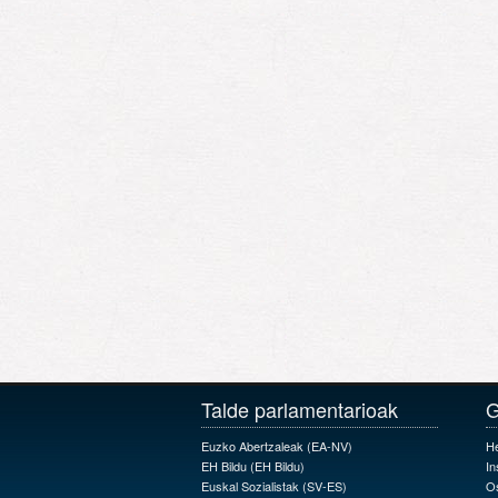
Talde parlamentarioak
G
Euzko Abertzaleak (EA-NV)
H
EH Bildu (EH Bildu)
In
Euskal Sozialistak (SV-ES)
O