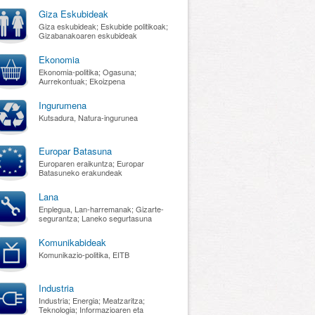
Giza Eskubideak
Giza eskubideak; Eskubide politikoak;
Gizabanakoaren eskubideak
Ekonomia
Ekonomia-politika; Ogasuna;
Aurrekontuak; Ekoizpena
Ingurumena
Kutsadura, Natura-ingurunea
Europar Batasuna
Europaren eraikuntza; Europar
Batasuneko erakundeak
Lana
Enplegua, Lan-harremanak; Gizarte-
segurantza; Laneko segurtasuna
Komunikabideak
Komunikazio-politika, EITB
Industria
Industria; Energia; Meatzaritza;
Teknologia; Informazioaren eta