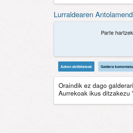
Lurraldearen Antolamendu
Parte hartzek
Azken aktibitateak
Galdera komentat
Oraindik ez dago galderari
Aurrekoak ikus ditzakezu 