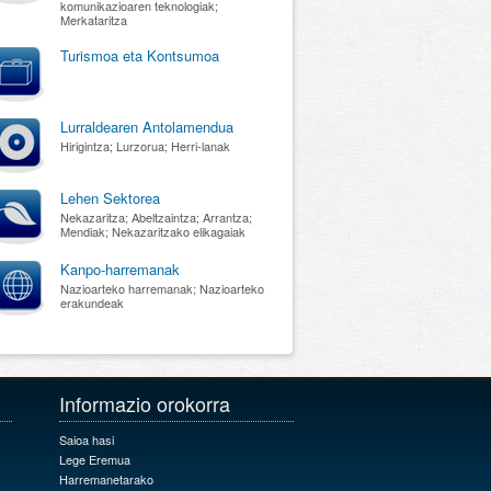
komunikazioaren teknologiak;
Merkataritza
Turismoa eta Kontsumoa
Lurraldearen Antolamendua
Hirigintza; Lurzorua; Herri-lanak
Lehen Sektorea
Nekazaritza; Abeltzaintza; Arrantza;
Mendiak; Nekazaritzako elikagaiak
Kanpo-harremanak
Nazioarteko harremanak; Nazioarteko
erakundeak
Informazio orokorra
Saioa hasi
Lege Eremua
Harremanetarako