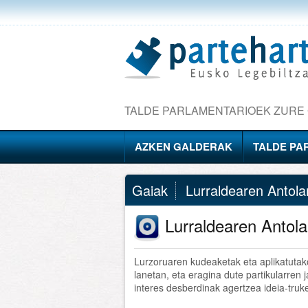
TALDE PARLAMENTARIOEK ZURE
AZKEN GALDERAK
TALDE PA
Gaiak
Lurraldearen Antol
Lurraldearen Anto
Lurzoruaren kudeaketak eta aplikatutako 
lanetan, eta eragina dute partikularren 
interes desberdinak agertzea ideia-tru