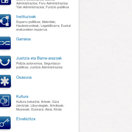
Administrazioa; Foru Administrazioa;
Toki Administrazioa; Funtzio publikoa
Instituzioak
Esparru politikoa; Alderdiak;
Hauteskundeak; Legebiltzarra; Euskal
erakundeen esparrua
Garraioa
Justizia eta Barne-arazoak
Polizia autonomoa, Segurtasun
publikoa; Justizia Administrazioa
Osasuna
Kultura
Kultura industria; Arteak; Giza
zientziak; Liburutegiak; Artxiboak;
Museoak; Euskara; Aisia; Kirola
Etxebizitza